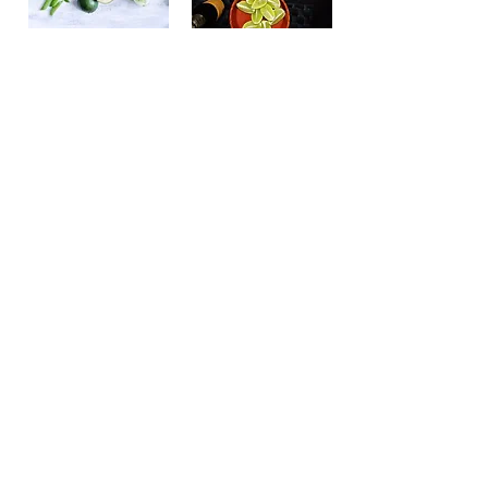
MATRONAN FRÖSUNDA
Gustav III Boulevard 52
08-96 33 82
info@matronanfrosunda.se
Öppettider vardagar 10:
30 - 13:30
Våra Restauranger