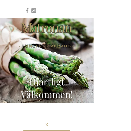
Matronan
- LUNCHRESTAURANG -
Hjärtligt
Välkommen!
X